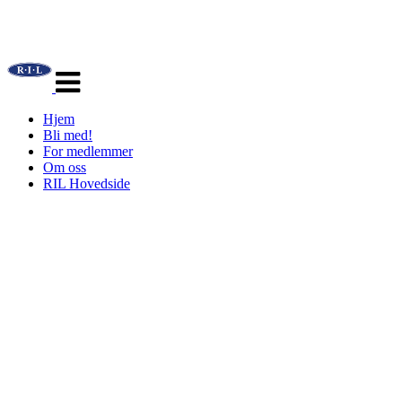
Veksle
navigasjon
Hjem
Bli med!
For medlemmer
Om oss
RIL Hovedside
RIL - ESPORT